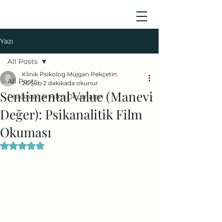
Yazı
All Posts
Klinik Psikolog Müjgan Pekçetin
All Posts
26 Şub
2 dakikada okunur
Sentimental Value (Manevi
Psikanalitik Film Okumaları
Değer): Psikanalitik Film
Okuması
5 üzerinden NaN yıldız