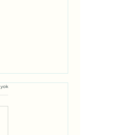
 yok
an Vicdana Bir