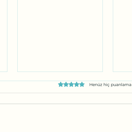
5 üzerinden 0 yıldız
Henüz hiç puanlama
Gece Planı (Night Moves)
Suçt