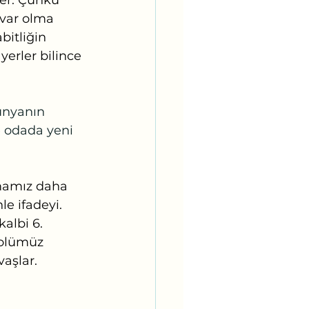
er. Çünkü 
 var olma 
bitliğin 
erler bilince 
dünyanın 
e odada yeni 
şmamız daha 
e ifadeyi. 
albi 6. 
rolümüz 
aşlar. 