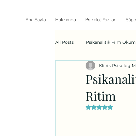
Ana Sayfa
Hakkımda
Psikoloji Yazıları
Süpe
All Posts
Psikanalitik Film Okum
Klinik Psikolog 
Psikanali
Ritim
5 üzerinden NaN y