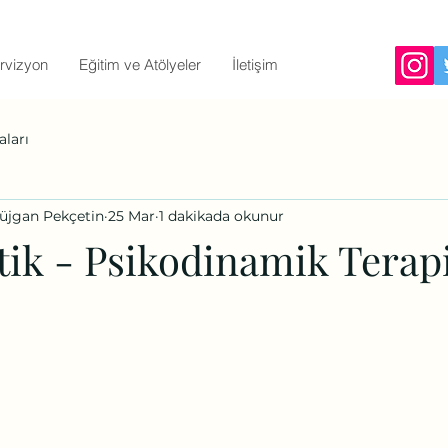
rvizyon
Eğitim ve Atölyeler
İletişim
aları
Müjgan Pekçetin
25 Mar
1 dakikada okunur
tik - Psikodinamik Terap
ıldız