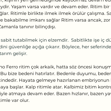
lar, kişinin yeri gelmediğinde kaybolmaz devam ed
ydir. Yaşam varsa vardır ve devam eder. Ritim bir
ğlar. Ritimle birlikte ilmek ilmek örülür çalışma. Sa
e bakabilme imkanı sağlar Ritim varsa ancak, zor y
 Zamanla tanınır bilinçdışı. 
sabit tutabilmek için elzemdir.  Sabitlikte işe iç 
ni güvenliğe açığa çıkarır. Böylece, her seferind
tarım gelişir.
no Ferro ritim çok arkaik, hatta söz öncesi konu
 Bu bize bedeni hatırlatır. Bedenle duyumu, bedenl
çindedir. Hayata gelmeye hazırlanan embriyonun k
ya başlar. Kalp ritimle atar. Kalbimiz bitim kont
iyle atmaya devam eder. Bazen hızlanır, bazen yav
mle var olur.  