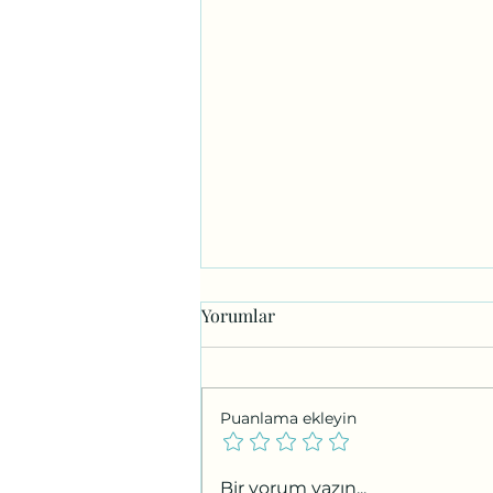
Yorumlar
Puanlama ekleyin
Sentimental Value (Manevi
Bir yorum yazın...