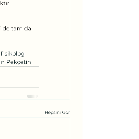
tır. 
i de tam da 
			Klinik Psikolog
				Müjgan Pekçetin
Hepsini Gör