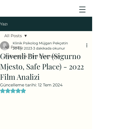
Yazı
All Posts
Klinik Psikolog Müjgan Pekçetin
All Posts
20 Eyl 2023
3 dakikada okunur
Güvenli Bir Yer (Sigurno
Psikanalitik Film Okumaları
Mjesto, Safe Place) - 2022
Film Analizi
Güncelleme tarihi:
12 Tem 2024
5 üzerinden NaN yıldız