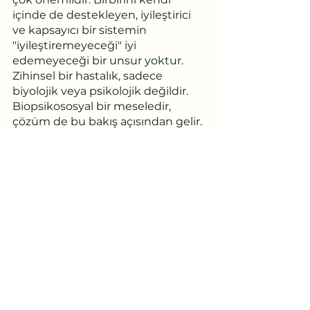
içinde de destekleyen, iyileştirici 
ve kapsayıcı bir sistemin 
"iyileştiremeyeceği" iyi 
edemeyeceği bir unsur yoktur. 
Zihinsel bir hastalık, sadece 
biyolojik veya psikolojik değildir. 
Biopsikososyal bir meseledir, 
çözüm de bu bakış açısından gelir. 
Tabii filmde nedenlerden çok, 
yaşanan süreci gözler önüne 
sermek, anlarda kalmak ve 
hissettirmek var.
 Yaşadığı zorluğu ve ortak 
noktalarımızı bize anlattığı ve 
filmleştirdiği için Juraj Lerotic’e 
teşekkür ediyoruz …