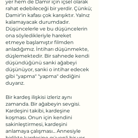
yer hem de Damir için içsel olarak 
rahat edebileceği bir yerdir. Çünkü; 
Damir'in kafası çok karışıktır. Yalnız 
kalamayacak durumdadır. 
Düşüncelerle ve bu düşüncelerin 
ona söyledikleriyle hareket 
etmeye başlamıştır filmden 
anladığımız. İntiharı düşünmekte, 
düşlemektedir. Bir sahnede kendi 
düşündüğünü sanki ağabeyi 
düşünüyor, sanki o intihar edecek 
gibi "yapma" "yapma" dediğini 
duyarız.
Bir kardeş ilişkisi izleriz aynı 
zamanda. Bir ağabeyin sevgisi. 
Kardeşini takibi, kardeşine 
koşması. Onun için kendini 
sakinleştirmesi, kardeşini 
anlamaya çalışması... Annesiyle 
birlikte kardeşine güvenli bir yer 