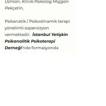
Uzman, Klinik Psikolog Müjgan
Pekçetin
,
Psikanatik / Psikodinamik terapi
yönelimli süpervizyon
vermektedir.
İstanbul Yetişkin
Psikanalitik Psikoterapi
Derneği
'nde formasyonda
psikanalitik psikoterapisttir.
2015'ten beri,
10 yıldır
psikoterapi uygulamaktadır.
Uzmanın çalışmaları hakkında
bilgi almak için
Klinik Psikolog
Müjgan Pekçetin
’in
"Hakkımda"
sayfasını ziyaret edebilirsiniz.
İstanbul Psikolog, Göztepe Psikolog, Maltepe