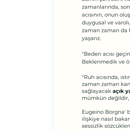
zamanlarında, sons
acısının, onun olu
duygusal ve varol
zaman zaman da ha
yaşarız. 
"Beden acısı geçinc
Beklenmedik ve ön
"Ruh acısında, ıstı
zaman zaman kanay
sağlayacak
 açık y
mümkün değildir, 
Eugeino Borgna' bu 
ilişkiye nasıl bak
sessizlik sözcükle