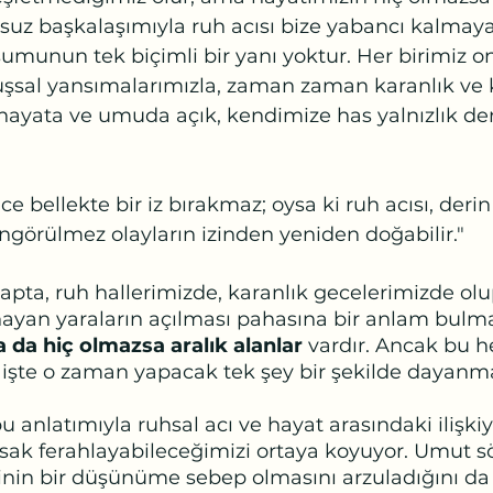
uz başkalaşımıyla ruh acısı bize yabancı kalmaya
şumunun tek biçimli bir yanı yoktur. Her birimiz o
uşsal yansımalarımızla, zaman zaman karanlık ve k
yata ve umuda açık, kendimize has yalnızlık de
e bellekte bir iz bırakmaz; oysa ki ruh acısı, derin 
görülmez olayların izinden yeniden doğabilir."
rapta, ruh hallerimizde, karanlık gecelerimizde olu
an yaraların açılması pahasına bir anlam bulm
a da hiç olmazsa aralık alanlar
 vardır. Ancak bu 
işte o zaman yapacak tek şey bir şekilde dayanma
anlatımıyla ruhsal acı ve hayat arasındaki ilişkiyi
arsak ferahlayabileceğimizi ortaya koyuyor. Umut sö
rinin bir düşünüme sebep olmasını arzuladığını da 