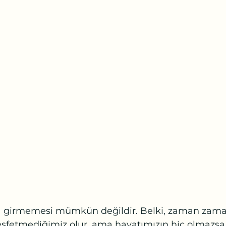
a girmemesi mümkün değildir. Belki, zaman zaman,
eşfetmediğimiz olur, ama hayatımızın hiç olmazsa 