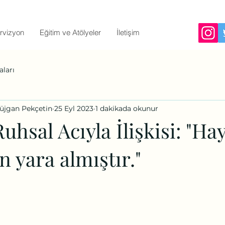
rvizyon
Eğitim ve Atölyeler
İletişim
aları
Müjgan Pekçetin
25 Eyl 2023
1 dakikada okunur
uhsal Acıyla İlişkisi: "Hay
n yara almıştır."
ıldız