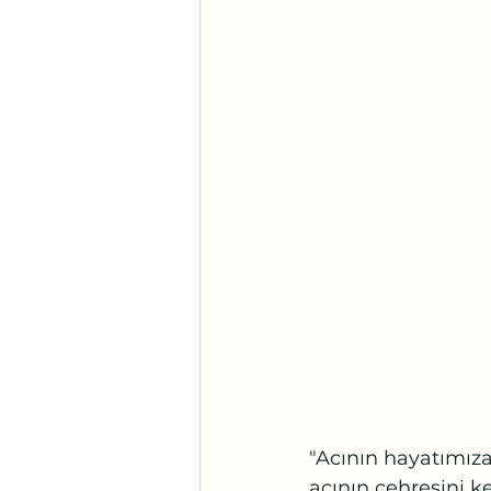
"Acının hayatımız
acının çehresini k