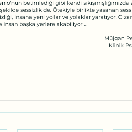
nio'nun betimlediği gibi kendi sıkışmışlığımızda a
 şekilde sessizlik de. Ötekiyle birlikte yaşanan sessi
zliği, insana yeni yollar ve yolaklar yaratıyor. O z
e insan başka yerlere akabiliyor ...
													Müjg
													   Kli