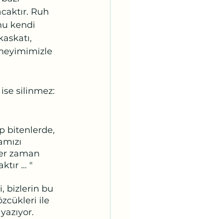
caktır. Ruh 
nu kendi 
askatı, 
neyimimizle 
ise silinmez: 
p bitenlerde, 
amızı 
her zaman 
ktır … "
, bizlerin bu 
zcükleri ile 
yazıyor. 