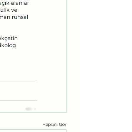
çık alanlar 
zlik ve 
aman ruhsal 
an Pekçetin
nik Psikolog
Hepsini Gör