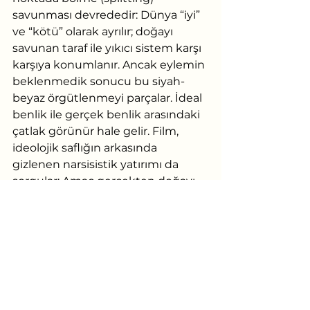
savunması devrededir: Dünya “iyi” 
ve “kötü” olarak ayrılır; doğayı 
savunan taraf ile yıkıcı sistem karşı 
karşıya konumlanır. Ancak eylemin 
beklenmedik sonucu bu siyah-
beyaz örgütlenmeyi parçalar. İdeal 
benlik ile gerçek benlik arasındaki 
çatlak görünür hale gelir. Film, 
ideolojik saflığın arkasında 
gizlenen narsisistik yatırımı da 
sorgular: Amaç gerçekten doğayı 
korumak mıdır, yoksa benliğin 
değer hissini sürdürme çabası mı?
Baraj: Bastırmanın ve 
Kontrolün Sembolü