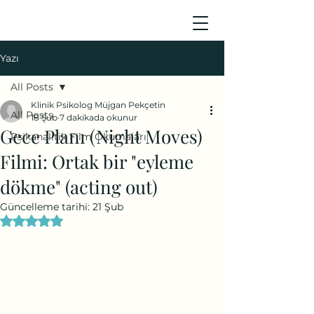
Yazı
All Posts
Klinik Psikolog Müjgan Pekçetin
All Posts
18 Şub
7 dakikada okunur
Gece Planı (Night Moves)
Psikanalitik Film Okumaları
Filmi: Ortak bir "eyleme
dökme" (acting out)
Güncelleme tarihi:
21 Şub
5 üzerinden NaN yıldız