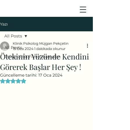
Yazı
All Posts
Klinik Psikolog Müjgan Pekçetin
All Posts
15 Oca 2024
1 dakikada okunur
Ötekinin Yüzünde Kendini
Psikanalitik Film Okumaları
Görerek Başlar Her Şey !
Güncelleme tarihi:
17 Oca 2024
5 üzerinden NaN yıldız