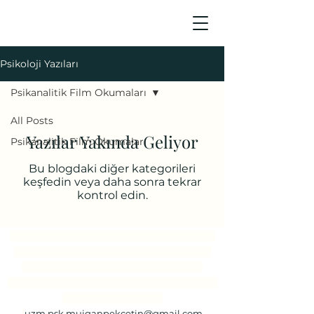
Psikoloji Yazıları
Psikanalitik Film Okumaları
All Posts
Yazılar Yakında Geliyor
Psikanalitik Film Okumaları
Bu blogdaki diğer kategorileri
keşfedin veya daha sonra tekrar
kontrol edin.
İstanbul Psikolog, Göztepe Psikolog, Maltepe
Psikolog, Kartal Psikolog, Suadiye Psikolog,
Bağdat Caddesi Psikolog, Caddebostan
Psikolog, Bostancı Psikolog, Kadıköy Psikolog,
Online Psikolog​​​
uzm.psk.mujganpekcetin@gmail.com